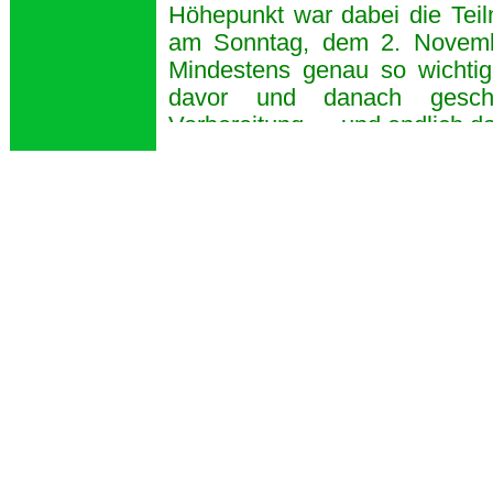
Höhepunkt war dabei die Te
am Sonntag, dem 2. Novembe
Mindestens genau so wichtig
davor und danach gescha
Vorbereitung … und endlich da
Das Vorwort hat übrigens Dr
ärztliche Leiter des Deutsche
ehemalige Weltklasseläufer, 
zurückgeht.
Rezension von SCC-R
events.com/news/news003005
1
6.03.2005
Hallo Iris,